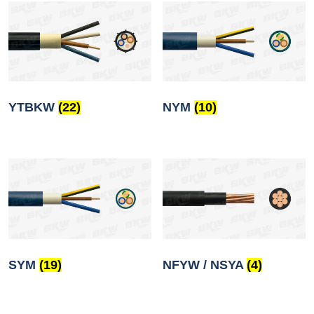
YTBKW
(22)
NYM
(10)
SYM
(19)
NFYW / NSYA
(4)