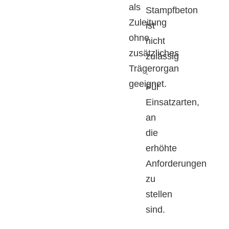
als
Stampfbeton
Zuleitung
ist
ohne
nicht
zusätzliches
zulässig
Trägerorgan
.
geeignet.
Für
Einsatzarten,
an
die
erhöhte
Anforderungen
zu
stellen
sind.