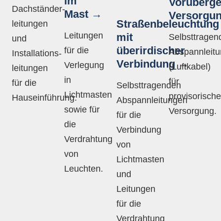
im
Vorüberg
Dachständer­
Mast
Versorgu
Straßenbeleuchtung
leitungen
Leitungen
mit
Selbsttragen
und
überirdischer
für die
Abspannleit
Installations­
Verbindung
Verlegung
(Luftkabel)
leitungen
in
für
für die
Selbsttragenden
Lichtmasten
provisorische
Hauseinführung.
Abspannleitungen
sowie für
Versorgung.
für die
die
Verbindung
Verdrahtung
von
von
Lichtmasten
Leuchten.
und
Leitungen
für die
Verdrahtung