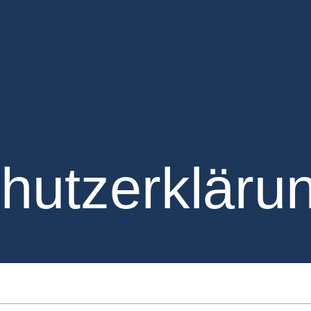
hutz­erkläru