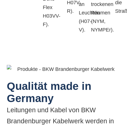
H07V-
die
an
trockenen
Flex
R).
Stra
Leuchten
Räumen
H03VV-
(H07-
(NYM,
F).
V).
NYMPEr).
Qualität made in
Germany
Leitungen und Kabel von BKW
Brandenburger Kabelwerk werden in