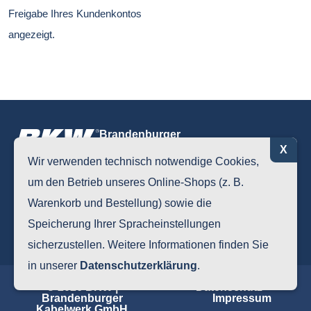
Freigabe Ihres Kundenkontos
angezeigt.
Brandenburger
Kabelwerk
X
Wir verwenden technisch notwendige Cookies,
Wir produzieren
um den Betrieb unseres Online-Shops (z. B.
und liefern Norm-
Warenkorb und Bestellung) sowie die
Speicherung Ihrer Spracheinstellungen
und Spezialkabel
sicherzustellen. Weitere Informationen finden Sie
in unserer
Datenschutzerklärung
.
© 2026 BKW |
Datenschutz
Brandenburger
Impressum
Kabelwerk GmbH